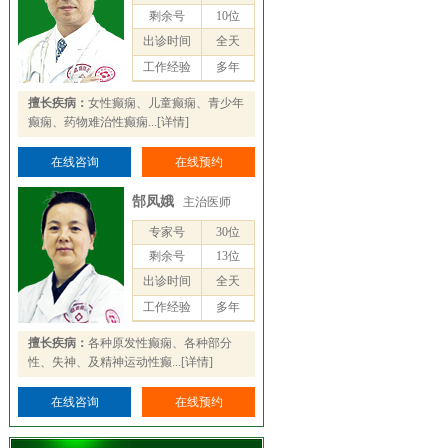
剩余号
10位
出诊时间
全天
工作经验
多年
擅长疾病：
女性癫痫、儿童癫痫、青少年
癫痫、药物难治性癫痫...
[详情]
在线咨询
在线预约
郜凤娥
主治医师
专家号
30位
剩余号
13位
出诊时间
全天
工作经验
多年
擅长疾病：
各种原发性癫痫、各种部分
性、失神、及精神运动性癫...
[详情]
在线咨询
在线预约