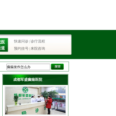
快速问诊
诊疗流程
|
就医
通道
预约挂号
来院咨询
|
成都军盛癫痫医院