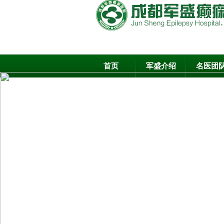
首页
军盛介绍
名医团