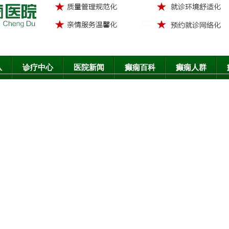
队
诊疗中心
医院新闻
癫痫百科
癫痫人群