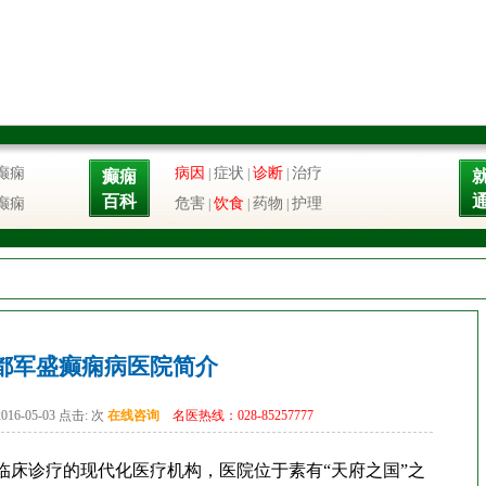
癫痫
病因
症状
诊断
治疗
|
|
|
癫痫
百科
癫痫
危害
饮食
药物
护理
|
|
|
都军盛癫痫病医院简介
6-05-03 点击:
次
在线咨询
名医热线：028-85257777
床诊疗的现代化医疗机构，医院位于素有“天府之国”之