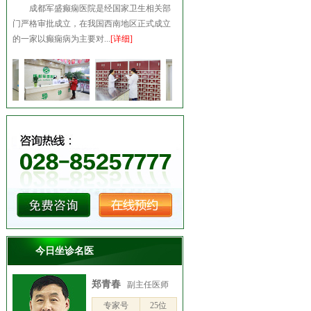
成都军盛癫痫医院是经国家卫生相关部
门严格审批成立，在我国西南地区正式成立
的一家以癫痫病为主要对...
[详细]
今日坐诊名医
郑青春
副主任医师
专家号
25位