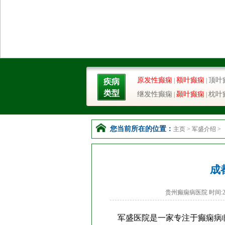
原发性癫痫
额叶癫痫
顶叶
|
|
疾病
类型
继发性癫痫
颞叶癫痫
枕叶
|
|
您当前所在的位置：
主页
>
军盛介绍
>
成
贵州癫痫病医院 时间:201
军盛医院是一家专注于癫痫病临